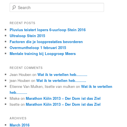
S
e
a
r
RECENT POSTS
c
Pluvius teistert lopers 6-uurloop Stein 2016
h
Ultraloop Stein 2015
Factoren die je loopprestaties bevorderen
Overmuntheloop 1 februari 2015
Mentale training bij Loopgroep Meers
RECENT COMMENTS
Jean Houben
on
Wat ik te vertellen heb………
jean Houben
on
Wat ik te vertellen heb………
Etienne Van Mulken, lisette van mulken
on
Wat ik te vertellen
heb………
Mieke
on
Marathon Köln 2013 – Der Dom ist das Ziel
lisette
on
Marathon Köln 2013 – Der Dom ist das Ziel
ARCHIVES
March 2016