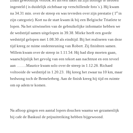
Zoals gewoonlijk vertrok Jef als een raket na zijn horloge te hebben
ingesteld ( is duidelijk zichtbaar op verschillende foto´s ). Hij kwam
e
na 34.31 min. over de streep en was tevreden over zijn prestatie ( 1
in
zijn categorie). Kort na de start kwam ik bij een Belgische Triatlete te
lopen. Na het uitwisselen van de gebruikelijke informatie hebben we
de wedstrijd samen uitgelopen in 39.38. Mieke heeft een goede
wedstrijd gelopen met 1.08.30 als eindtijd. Bij het realiseren van deze
tijd kreeg ze ruime ondersteuning van Robert. Zij finishten samen.
Willem kwam over de streep in 1.11.54. Hij had diep moeten gaan,
waarschijnlijk het gevolg van een tekort aan nachtrust en een teveel
aan ……..Maurice kwam solo over de streep in 1.12.26. Richard
voltooide de wedstrijd in 1.20.23. Hij kreeg het zwaar na 10 km, maar
bedwong toch de Bemelerberg. Aan de finish kreeg hij tijd en ruimte
om op adem te komen.
Na afloop gingen een aantal lopers douchen waarna we gezamenlijk
bij cafe de Baskuul de prijsuitreiking hebben bijgewoond.