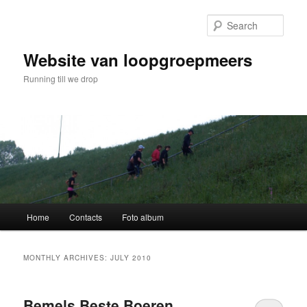
Skip
Skip
to
to
Sear
primary
secondary
content
content
Website van loopgroepmeers
Running till we drop
Main
Home
Contacts
Foto album
menu
MONTHLY ARCHIVES:
JULY 2010
Bemels Beste Boeren