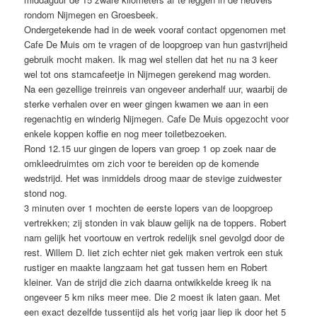
rondom Nijmegen en Groesbeek.
Ondergetekende had in de week vooraf contact opgenomen met
Cafe De Muis om te vragen of de loopgroep van hun gastvrijheid
gebruik mocht maken. Ik mag wel stellen dat het nu na 3 keer
wel tot ons stamcafeetje in Nijmegen gerekend mag worden.
Na een gezellige treinreis van ongeveer anderhalf uur, waarbij de
sterke verhalen over en weer gingen kwamen we aan in een
regenachtig en winderig Nijmegen. Cafe De Muis opgezocht voor
enkele koppen koffie en nog meer toiletbezoeken.
Rond 12.15 uur gingen de lopers van groep 1 op zoek naar de
omkleedruimtes om zich voor te bereiden op de komende
wedstrijd. Het was inmiddels droog maar de stevige zuidwester
stond nog.
3 minuten over 1 mochten de eerste lopers van de loopgroep
vertrekken; zij stonden in vak blauw gelijk na de toppers. Robert
nam gelijk het voortouw en vertrok redelijk snel gevolgd door de
rest. Willem D. liet zich echter niet gek maken vertrok een stuk
rustiger en maakte langzaam het gat tussen hem en Robert
kleiner. Van de strijd die zich daarna ontwikkelde kreeg ik na
ongeveer 5 km niks meer mee. Die 2 moest ik laten gaan. Met
een exact dezelfde tussentijd als het vorig jaar liep ik door het 5