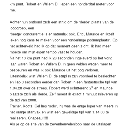
km punt. Robert en Willem D. liepen een honderdtal meter voor
me.
Achter hun ontbond zich een strijd om de “derde” plaats van de
loopgroep, een
“
beetje” concurrentie is er natuurlijk ook. Eric, Maurice en ikzelf
leken nog kans te maken voor een “onderlinge podiumplaats”. Op
het achterveld had ik op dat moment geen zicht. Ik had meer
moeite om mijn eigen tempo vast te houden.
Na het 10 km punt had ik 28 seconden ingeleverd op het vorig
jaar, waren Robert en Willem D. in geen velden wegen meer te
bespeuren en was ik ook Maurice uit het oog verloren.
Uiteindelijk wist Willem D. de strijd in zijn voordeel te beslechten
en liep 3 seconden eerder dan Robert in een fantastische tijd van
e
1.04.28 over de streep. Robert werd schitterend 2
en Maurice
plaatste zich als derde. Zelf moest ik exact 1 minuut inleveren op
de tijd van 2008.
Trainer, Kootsj Cel liep “solo”, hij was de enige loper van Meers in
het oranje startvak en wist een geweldige tijd van 1.14.03 te
realiseren. Chapeau!!!!!
Als je op de site van de zevenheuvelenloop naar de uitslagen