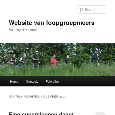
Skip
Skip
to
to
Sear
primary
secondary
content
content
Website van loopgroepmeers
Running till we drop
Main
Home
Contacts
Foto album
menu
MONTHLY ARCHIVES:
NOVEMBER 2009
Eine supersjoenen daag!