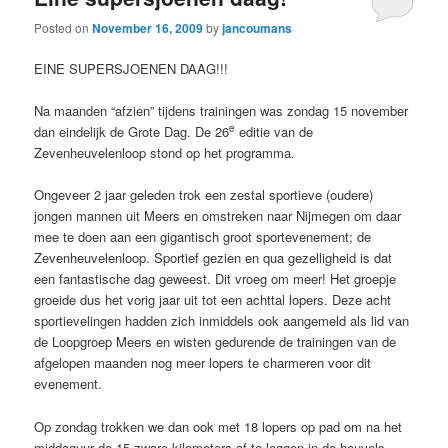
Posted on
November 16, 2009
by
jancoumans
EINE SUPERSJOENEN DAAG!!!
Na maanden “afzien” tijdens trainingen was zondag 15 november
e
dan eindelijk de Grote Dag. De 26
editie van de
Zevenheuvelenloop stond op het programma.
Ongeveer 2 jaar geleden trok een zestal sportieve (oudere)
jongen mannen uit Meers en omstreken naar Nijmegen om daar
mee te doen aan een gigantisch groot sportevenement; de
Zevenheuvelenloop. Sportief gezien en qua gezelligheid is dat
een fantastische dag geweest. Dit vroeg om meer! Het groepje
groeide dus het vorig jaar uit tot een achttal lopers. Deze acht
sportievelingen hadden zich inmiddels ook aangemeld als lid van
de Loopgroep Meers en wisten gedurende de trainingen van de
afgelopen maanden nog meer lopers te charmeren voor dit
evenement.
Op zondag trokken we dan ook met 18 lopers op pad om na het
middaguur de 15 zware kilometers af te leggen in de heuvels