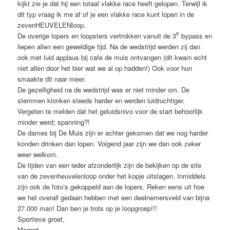
kijkt zie je dat hij een totaal vlakke race heeft gelopen. Terwijl ik
dit typ vraag ik me af of je een vlakke race kunt lopen in de
zevenHEUVELENloop.
e
De overige lopers en loopsters vertrokken vanuit de 3
bypass en
liepen allen een geweldige tijd. Na de wedstrijd werden zij dan
ook met luid applaus bij cafe de muis ontvangen (dit kwam echt
niet allen door het bier wat we al op hadden!) Ook voor hun
smaakte dit naar meer.
De gezelligheid na de wedstrijd was er niet minder om. De
stemmen klonken steeds harder en werden luidruchtiger.
Vergeten te melden dat het geluidsnivo voor de start behoorlijk
minder werd; spanning?!
De dames bij De Muis zijn er achter gekomen dat we nog harder
konden drinken dan lopen. Volgend jaar zijn we dan ook zeker
weer welkom.
De tijden van een ieder afzonderlijk zijn de bekijken op de site
van de zevenheuvelenloop onder het kopje uitslagen. Inmiddels
zijn ook de foto’s gekoppeld aan de lopers. Reken eens uit hoe
we het overall gedaan hebben met een deelnemersveld van bijna
27.000 man! Dan ben je trots op je loopgroep!!!
Sportieve groet,
Marrrrrt