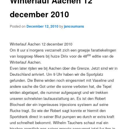
Winterlauf Aachen 12
december 2010
Posted on
December 12, 2010
by
jancoumans
Winterlauf Aachen 12 december 2010
Om 8 uur s’morgens verzamelt zich een groepje fanatiekelingen
ste
van loopgroep Meers bij huize Dirix voor de 48
editie van de
Winterlauf Aachen.
Even later rijden we bij Aachen über die Grenze.
Jetzt sind wir in
Deutschland arriviert. Um 9 Uhr haben wir die Sportplatz
gefunden. Die Beine wirden noch eingesmiert mit Vaseline und
andere sache die Got unter die sonne verboten hat, die Tepel
wirden abgetapet, die nummer aufgespangt und wir trekken
unseren schnelsten laufausstattung an. Es ist den Robert
Blochseil der ein ingenieuses injecsions systeem auf seine
Rucke tragt. So wie der Robert sagt konnte er hiermit den
Sportdrank direct in seiner Blut pumpen wo durch er extra kraft
und schnelheit bekommt. Wilhelm Tauchers schaut mal ein
bischen angstlich was seiner grosste concurrent jetzt fur ihm in