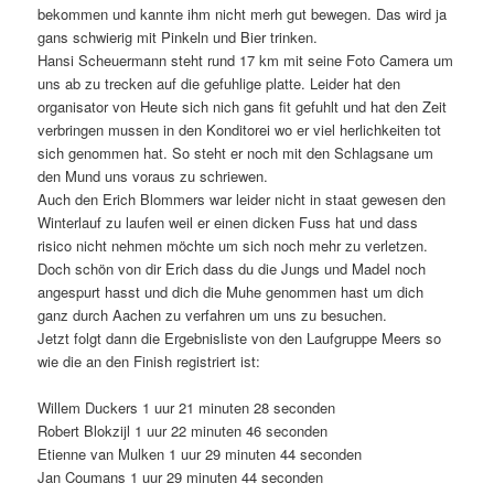
bekommen und kannte ihm nicht merh gut bewegen. Das wird ja
gans schwierig mit Pinkeln und Bier trinken.
Hansi Scheuermann steht rund 17 km mit seine Foto Camera um
uns ab zu trecken auf die gefuhlige platte. Leider hat den
organisator von Heute sich nich gans fit gefuhlt und hat den Zeit
verbringen mussen in den Konditorei wo er viel herlichkeiten tot
sich genommen hat. So steht er noch mit den Schlagsane um
den Mund uns voraus zu schriewen.
Auch den Erich Blommers war leider nicht in staat gewesen den
Winterlauf zu laufen weil er einen dicken Fuss hat und dass
risico nicht nehmen m
öchte um sich noch mehr zu verletzen.
Doch schön von dir Erich dass du die Jungs und Madel noch
angespurt hasst und dich die Muhe genommen hast um dich
ganz durch Aachen zu verfahren um uns zu besuchen.
Jetzt folgt dann die Ergebni
sliste von den Laufgruppe Meers so
wie die an den Finish registriert ist:
Willem Duckers 1 uur 21 minuten 28 seconden
Robert Blokzijl 1 uur 22 minuten 46 seconden
Etienne van Mulken 1 uur 29 minuten 44 seconden
Jan Coumans 1 uur 29 minuten 44 seconden