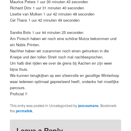
Maurice Peters 1 uur 30 minuten 43 seconden
Richard Dirix 1 uur 31 minuten 40 seconden
Lisette van Mulken 1 uur 42 minuten 48 seconden
Cel Thans 1 uur 42 minuten 49 seconden
Sandra Bots 1 uur 44 minuten 25 seconden
Am Finisch haben wir noch eine sch
öne Mutze bekommen und
ein Nobis Printen.
Nachher haben wir zusammen noch einen getrunken in die
Kneipe und den tollen Streit
noch mal nachbesprochen.
Um halb drei rijden we over de grens bij Aachen en zijn weer
bijna thuis.
We kunnen terugkijken op een sfeervolle en gezellige Winterloop
waar iedereen optimaal gepresteerd heeft, ondanks het moeilijke
parcours.
Proficiat !!
This entry was posted in Uncategorized by
jancoumans
. Bookmark
the
permalink
.
Leave a Reply