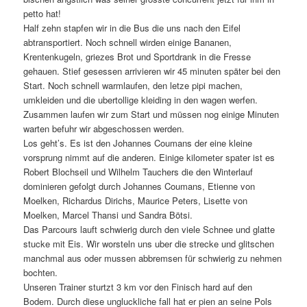
petto hat!
Half zehn stapfen wir in die Bus die uns nach den Eifel
abtransportiert. Noch schnell wirden einige Bananen,
Krentenkugeln, griezes Brot und Sportdrank
in die Fresse
gehauen. Stief gesessen arrivieren wir 45 minuten später bei den
Start. Noch schnell warmlaufen, den letze pipi machen,
umkleiden und die ubertollige kleiding in den wagen werfen.
Zusammen laufen wir zum Start und
müssen nog einige Minuten
warten befuhr wir abgeschossen werden.
Los geht’s
. Es ist den Johannes Coumans der eine kleine
vorsprung nimmt auf die anderen. Einige kilometer spater ist es
Robert Blochseil und Wilhelm Tauchers die den Winterlauf
dominieren gefolgt durch Johannes Coumans, Etienne von
Moelken, Richardus Dirichs, Maurice Peters, Lisette von
Moelken, Marcel Thansi und Sandra Bötsi.
Das Parcour
s lauft schwierig durch den viele Schnee und glatte
stucke mit Eis. Wir worsteln uns uber die strecke und glitschen
manchmal aus oder mussen abbremsen für schwierig zu nehmen
bochten.
Unseren Trainer sturtzt 3 km vor den Finisch hard auf den
Bodem. Durch diese ungluckliche fall hat er pien an seine
Pols