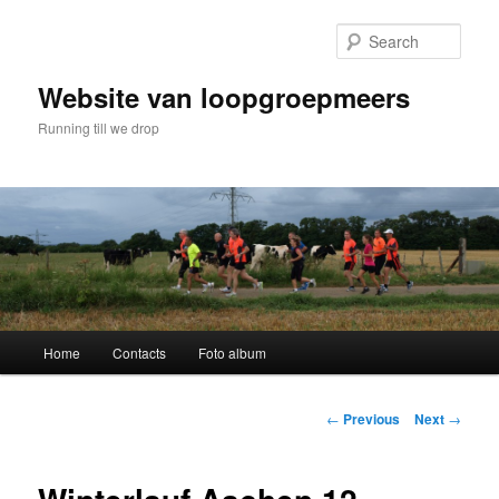
Skip
to
Sear
primary
content
Website van loopgroepmeers
Running till we drop
Main
Home
Contacts
Foto album
menu
Post
←
Previous
Next
→
navigation