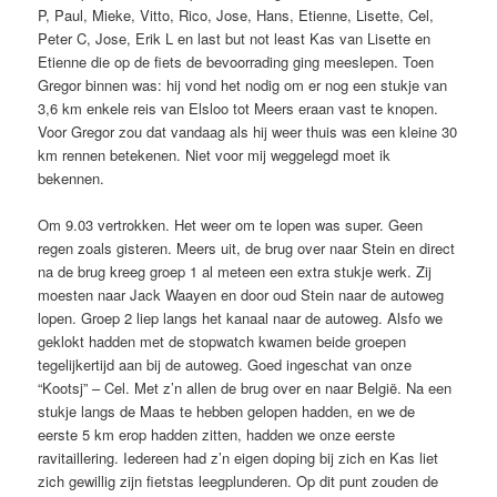
P, Paul, Mieke, Vitto, Rico, Jose, Hans, Etienne, Lisette, Cel,
Peter C, Jose, Erik L en last but not least Kas van Lisette en
Etienne die op de fiets de bevoorrading ging meeslepen. Toen
Gregor binnen was: hij vond het nodig om er nog een stukje van
3,6 km enkele reis van Elsloo tot Meers eraan vast te knopen.
Voor Gregor zou dat vandaag als hij weer thuis was een kleine 30
km rennen betekenen. Niet voor mij weggelegd moet ik
bekennen.
Om 9.03 vertrokken. Het weer om te lopen was super. Geen
regen zoals gisteren. Meers uit, de brug over naar Stein en direct
na de brug kreeg groep 1 al meteen een extra stukje werk. Zij
moesten naar Jack Waayen en door oud Stein naar de autoweg
lopen. Groep 2 liep langs het kanaal naar de autoweg. Alsfo we
geklokt hadden met de stopwatch kwamen beide groepen
tegelijkertijd aan bij de autoweg. Goed ingeschat van onze
“Kootsj” – Cel. Met z’n allen de brug over en naar België. Na een
stukje langs de Maas te hebben gelopen hadden, en we de
eerste 5 km erop hadden zitten, hadden we onze eerste
ravitaillering. Iedereen had z’n eigen doping bij zich en Kas liet
zich gewillig zijn fietstas leegplunderen. Op dit punt zouden de