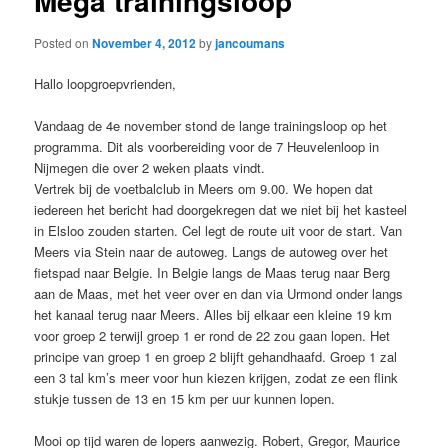
Mega trainingsloop
Posted on
November 4, 2012
by
jancoumans
Hallo loopgroepvrienden,
Vandaag de 4e november stond de lange trainingsloop op het
programma. Dit als voorbereiding voor de 7 Heuvelenloop in
Nijmegen die over 2 weken plaats vindt.
Vertrek bij de voetbalclub in Meers om 9.00. We hopen dat
iedereen het bericht had doorgekregen dat we niet bij het kasteel
in Elsloo zouden starten. Cel legt de route uit voor de start. Van
Meers via Stein naar de autoweg. Langs de autoweg over het
fietspad naar Belgie. In Belgie langs de Maas terug naar Berg
aan de Maas, met het veer over en dan via Urmond onder langs
het kanaal terug naar Meers. Alles bij elkaar een kleine 19 km
voor groep 2 terwijl groep 1 er rond de 22 zou gaan lopen. Het
principe van groep 1 en groep 2 blijft gehandhaafd. Groep 1 zal
een 3 tal km’s meer voor hun kiezen krijgen, zodat ze een flink
stukje tussen de 13 en 15 km per uur kunnen lopen.
Mooi op tijd waren de lopers aanwezig. Robert, Gregor, Maurice