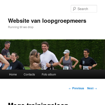
Skip
to
Sear
primary
content
Website van loopgroepmeers
Running till we drop
Main
Home
Contacts
Foto album
menu
Post
←
Previous
Next
→
navigation