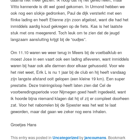
Vitto kennende is dit wel goed gekomen. In Urmond hebben we
ook nog een slokje gedronken, Paul de dijk versterkt met een
flinke lading en heeft Etienne zijn zoon afgelost, want die had het
inmiddels aardig koud gekregen op de fiets. Kas is het laatste
stuk met ons meegerend. Toch leuk om te zien dat de jeugd
langzaam aansluiting krijgt bij de “oudjes”.
Om 11.10 waren we weer terug in Meers bij de voetbalklub en
moest Jose in een vaart ook een lading afleveren, want inmiddels
waren bij haar ook alle darmen door elkaar gehusseld. Voor wie
het niet weet, Erik L is nu 1 jaar bij de club en hij heeft vandaag
zijn langste afstand ooit gelopen (een kleine 19 km). Een super
prestatie. Deze trainingsloop heeft laten zien dat Cel de
voorberedingsperiode voor Nijmegen goed heeft ingedeeld, want
ik hoorde bijna niemand klagen dat hij of zij er compleet doorheen
zat. Voor het naborrelen bij de Sjoester was het wat te laat
geworden, maar dat gaan we zeker nog eens inhalen.
Groetjes Hans
This entry was posted in
Uncategorized
by
jancoumans
. Bookmark