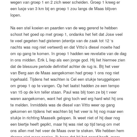
wegen van groep 1 en 2 zich weer scheiden. Groep 1 kreeg er
een lusje van 3 km bij en groep 1 zou langs de Maas blijven
lopen.
Na een stel koeien en paarden van de weg gerend te hebben
schoot het goed op met groep 1, ondanks het feit dat Jose veel
te veel gegeten had gisteren (etentje van de zaak tot 12 ‘s
nachts was nog niet verteerd) en dat Vitto’s diesel moeite had
om op gang te komen. In groep 1 hadden we revelatie van de dag
in ons midden. Erik L liep als een jonge god. Hij liet hiermee zien
dat de blessure periode definitief achter de rug is. Bij het veer
van Berg aan de Maas aangekomen had groep 1 ons nog niet
ingehaald. Tijdens het wachten is Cel een stukje teruggelopen
om groep 1 op te vangen. Op het laatst hadden ze een tempo
van 15 op de km teller staan. Paul was blij toen ze bij t veer
waren aangekomen, want het ging toch wel erg hard wist hij ons
te melden. Inmiddels was de diesel van Vitto weer op gang
gekomen en tijdens het wachten bij het veer is hij nog maar een
stukje in richting Maaseik gelopen. Ik weet niet of hij daar nog
een biertje heeft gepikt, maar hij was niet op tijd terug om met
ons allen met het veer de Maas over te steken. We hebben hem
daarna niet meer gezien. Ik hoop dat hij het gered heeft, maar