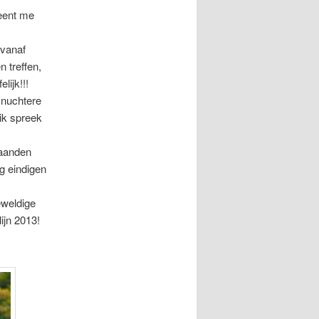
leent me
 vanaf
 treffen,
lijk!!!
n nuchtere
ik spreek
maanden
og eindigen
eweldige
ijn 2013!