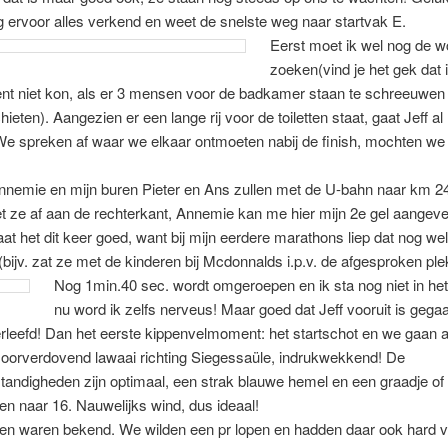
g ervoor alles verkend en weet de snelste weg naar startvak E.
Eerst moet ik wel nog de w
zoeken(vind je het gek dat 
nt niet kon, als er 3 mensen voor de badkamer staan te schreeuwen 
ieten). Aangezien er een lange rij voor de toiletten staat, gaat Jeff al
We spreken af waar we elkaar ontmoeten nabij de finish, mochten we
nnemie en mijn buren Pieter en Ans zullen met de U-bahn naar km 24
 ze af aan de rechterkant, Annemie kan me hier mijn 2e gel aangeve
aat het dit keer goed, want bij mijn eerdere marathons liep dat nog we
(bijv. zat ze met de kinderen bij Mcdonnalds i.p.v. de afgesproken ple
Nog 1min.40 sec. wordt omgeroepen en ik sta nog niet in het
nu word ik zelfs nerveus! Maar goed dat Jeff vooruit is gegaa
verleefd! Dan het eerste kippenvelmoment: het startschot en we gaan 
 oorverdovend lawaai richting Siegessaüle, indrukwekkend! De
ndigheden zijn optimaal, een strak blauwe hemel en een graadje of 1
pen naar 16. Nauwelijks wind, dus ideaal!
en waren bekend. We wilden een pr lopen en hadden daar ook hard v