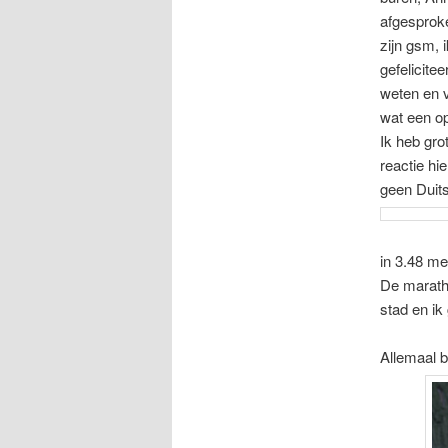
afgesproke
zijn gsm, 
gefelicite
weten en v
wat een op
Ik heb gro
reactie hi
geen Duits
in 3.48 me
De maratho
stad en ik
Allemaal b