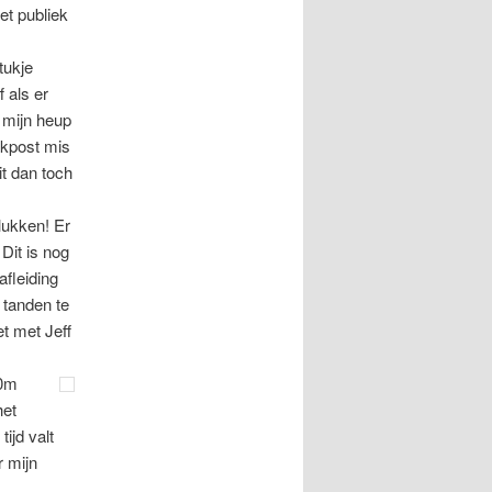
et publiek
tukje
 als er
 mijn heup
nkpost mis
it dan toch
lukken! Er
Dit is nog
afleiding
 tanden te
t met Jeff
50m
het
tijd valt
r mijn