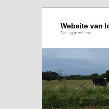
Skip
to
primary
Website van 
content
Running till we drop