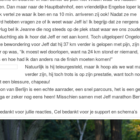
n. Dan maar naar de Hauptbahnhof, een vriendelijke Engelse loper 
ik vertel ze waar ik ben en na 10 min. arriveren zij ook! Nadat ze me
erd hebben vragen ze of ik weet waar Jeff is! Ik begrijp dat ze nergens
lug bel ik Jeanne die nog steeds op de plek staat waar we ons zouden
luchting als ik hoor dat Jeff er net aan komt. Toch uitgelopen! Ongelofe
te bewondering voor Jeff dat hij 37 km verder is gelopen met pijn, zij
er op was, “ik moest wel doorlopen, want na 24 km stond er niemand, 
 en hoe had ik dan anders na de finish moeten komen!”
Natuurlijk is hij teleurgesteld, maar ik hoop als we wat 
verder zijn, hij toch trots is op zijn prestatie, want toch n
t een blessure, chapeau!
n van Berlijn is een echte aanrader, een snel parcours, het is een g
 ga er zeker nog eens heen! Misschien samen met Jeff marathon Berl
edankt voor jullie reacties, Cel bedankt voor je support en schema’s