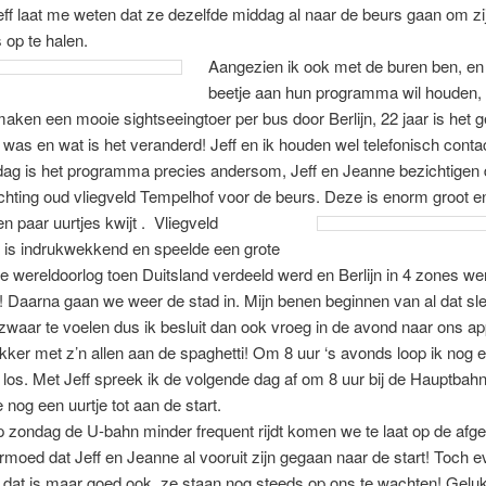
ff laat me weten dat ze dezelfde middag al naar de beurs gaan om zi
s op te halen.
Aangezien ik ook met de buren ben, e
beetje aan hun programma wil houden, k
aken een mooie sightseeingtoer per bus door Berlijn, 22 jaar is het g
st was en wat is het veranderd! Jeff en ik houden wel telefonisch conta
dag is het programma precies andersom, Jeff en Jeanne bezichtigen 
ichting oud vliegveld Tempelhof voor de beurs. Deze is enorm groot e
n paar uurtjes kwijt .
Vliegveld
 is indrukwekkend en speelde een grote
2e wereldoorlog toen Duitsland verdeeld werd en Berlijn in 4 zones we
 Daarna gaan we weer de stad in. Mijn benen beginnen van al dat sl
 zwaar te voelen dus ik besluit dan ook vroeg in de avond naar ons a
ekker met z’n allen aan de spaghetti! Om 8 uur ‘s avonds loop ik nog 
e los. Met Jeff spreek ik de volgende dag af om 8 uur bij de Hauptbah
nog een uurtje tot aan de start.
 zondag de U-bahn minder frequent rijdt komen we te laat op de afg
ermoed dat Jeff en Jeanne al vooruit zijn gegaan naar de start! Toch e
 dat is maar goed ook, ze staan nog steeds op ons te wachten! Geluk