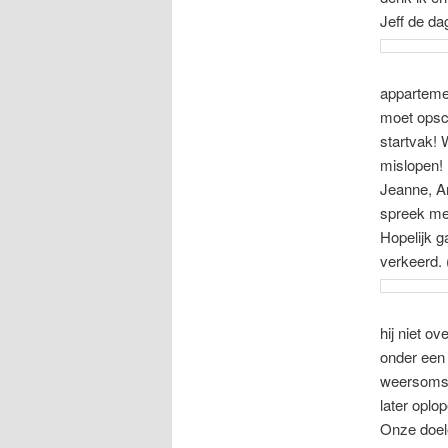
Jeff de da
apparteme
moet opsch
startvak! 
mislopen!
Jeanne, A
spreek met
Hopelijk g
verkeerd. 
hij niet o
onder een
weersomsta
later oplo
Onze doel