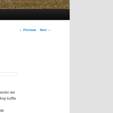
Post
←
Previous
Next
→
navigation
gezien we
kop koffie
 de