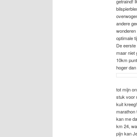
getraind! 
bilspierbl
overwogen
andere ged
wonderen d
optimale ti
De eerste 
maar niet 
10km punt
hoger dan d
tot mijn on
stuk voor 
kuit kreeg
marathon t
kan me dat
km 24, wa
pijn kan Je