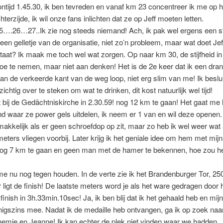
tijd 1.45.30, ik ben tevreden en vanaf km 23 concentreer ik me op h
hterzijde, ik wil onze fans inlichten dat ze op Jeff moeten letten.
.26…27..Ik zie nog steeds niemand! Ach, ik pak wel ergens een s
een gelletje van de organisatie, niet zo’n probleem, maar wat doet Jeff
aat? Ik maak me toch wel wat zorgen. Op naar km 30, de stijfheid in
toe te nemen, maar niet aan denken! Het is de 2e keer dat ik een dra
an de verkeerde kant van de weg loop, niet erg slim van me! Ik beslu
chtig over te steken om wat te drinken, dit kost natuurlijk wel tijd!
bij de Gedächtniskirche in 2.30.59! nog 12 km te gaan! Het gaat me 
nd waar ze power gels uitdelen, ik neem er 1 van en wil deze openen. 
makkelijk als er geen schroefdop op zit, maar zo heb ik wel weer wat 
meters vliegen voorbij. Later krijg ik het geniale idee om hem met mijn
og 7 km te gaan en geen man met de hamer te bekennen, hoe zou he
e nu nog tegen houden. In de verte zie ik het Brandenburger Tor, 2
 ligt de finish! De laatste meters word je als het ware gedragen door 
 finish in 3h.33min.10sec! Ja, ik ben blij dat ik het gehaald heb en mijn 
igszins mee. Nadat ik de medaille heb ontvangen, ga ik op zoek naa
emie en Jeanne! Ik kan echter de plek niet vinden waar we hadden