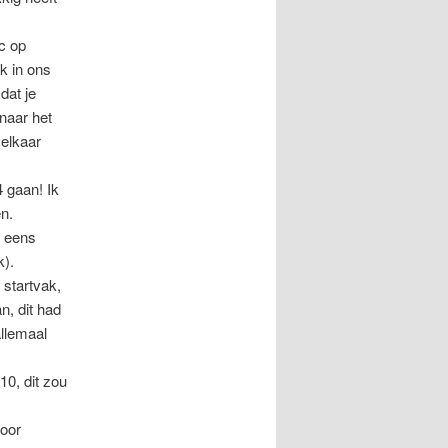
c op
ik in ons
dat je
 naar het
 elkaar
 gaan! Ik
n.
l eens
k).
 startvak,
n, dit had
allemaal
0, dit zou
oor