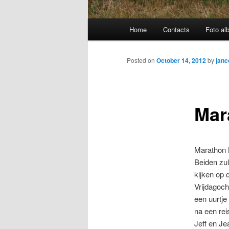
Main
Home
Contacts
Foto al
menu
Posted on
October 14, 2012
by
jan
Mar
Marathon 
Beiden zu
kijken op 
Vrijdagoch
een uurtj
na een rei
Jeff en Je