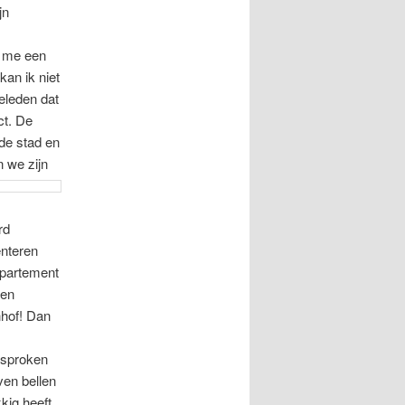
jn
n me een
an ik niet
eleden dat
ct. De
de stad en
n we zijn
rd
enteren
ppartement
een
nhof! Dan
esproken
ven bellen
kig heeft