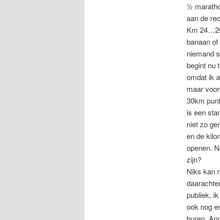
½ marathon
aan de rec
Km 24…25…
banaan of 
niemand st
begint nu 
omdat ik a
maar voorzi
30km punt 
is een sta
niet zo ge
en de kilo
openen. N
zijn?
Niks kan m
daarachter
publiek, ik
ook nog en
buren, Ann