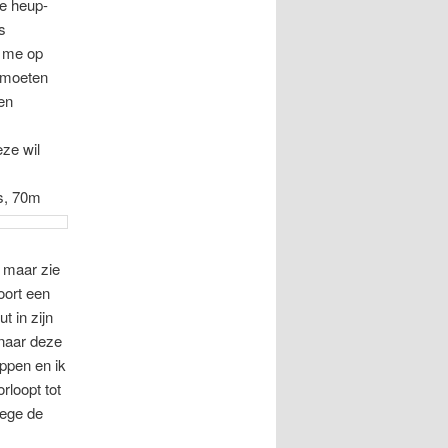
de heup-
s
n me op
n moeten
en
eze wil
s,
70m
n maar zie
hoort een
t in zijn
 naar deze
ppen en ik
rloopt tot
wege de