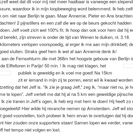
Ikzelf weet dat dit voor mij niet meer haalbaar is vanwege een slepen
essure, waardoor ik in mijn loopbeweging word belemmerd. Ik heb zelf
 om niet naar Berlijn te gaan. Maar Annemie, Pieter en Ans brachte
achten! 2 pijnstillers en een zalf die we op de beurs gekocht hadde
oen. Jeff voelt zich wel 100% fit. Ik hoop dan ook voor hem dat hij e
jd bereikt, zijn streven is onder de tijd van Wenen te duiken, nl. 3.18.
kilometers verlopen voorspoedig, al erger ik me aan mijn drinkbelt; d
goed sluiten. Straks geef hem ik wel af aan Annemie denk ik!
 aan de Fernsehturm die met 368m het hoogste gebouw van Berlijn i
e Eiffeltoren in Parijs! 50 min. ! Ik mag niet klagen, het
publiek is geweldig en ik voel me goed!
Na 15km
zit er iemand in mijn zij te porren, eerst wil ik kwaad worde
tzetting dat het Jeff is. “Ik zie je graag Jeff,” zeg ik, “maar niet nu, je 
me te lopen”. Jeff vertelt me dat hij al na 5 km een geweldige pijnscheu
! Ik zie tranen in Jeff’s ogen, ik heb erg met hem te doen! Hij heeft zo
oegeleefd! Hier wilde hij revanche nemen op Amsterdam. Jeff wil sto
 goed voorstellen, toch probeer ik hem ervan te overtuigen dat hij doo
nt hier zouden onze supporters staan! Samen lopen we verder, van
ff het tempo niet volgen en lost.