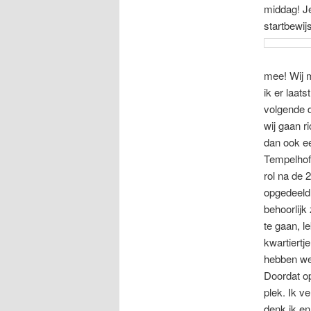
middag! Je
startbewij
mee! Wij m
ik er laat
volgende 
wij gaan r
dan ook ee
Tempelhof
rol na de 
opgedeeld!
behoorlijk
te gaan, l
kwartiertj
hebben we 
Doordat op
plek. Ik v
denk ik en